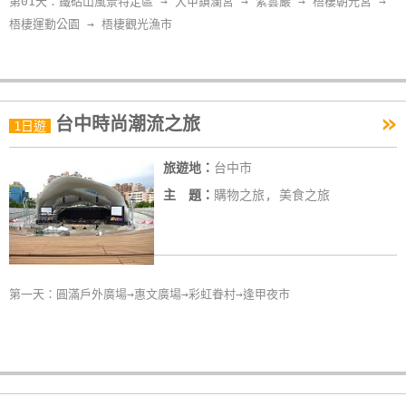
第01天：鐵砧山風景特定區 → 大甲鎮瀾宮 → 紫雲巖 → 梧棲朝元宮 →
梧棲運動公園 → 梧棲觀光漁市
»
台中時尚潮流之旅
1日遊
旅遊地：
台中市
主 題：
購物之旅, 美食之旅
第一天：圓滿戶外廣場→惠文廣場→彩虹眷村→逢甲夜市