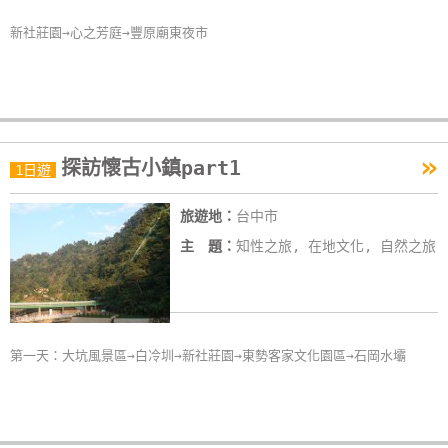
卡
新社莊園→心之芳庭→豐原廟東夜市
訂
房
請
»
款
探訪懷古小鎮part1
1日遊
收
據
旅遊地：
台中市
主 題：
知性之旅, 在地文化, 自然之旅
合
作
提
案
第一天：大坑風景區→白冷圳→新社莊園→東勢客家文化園區→石岡水壩
飯
店
合