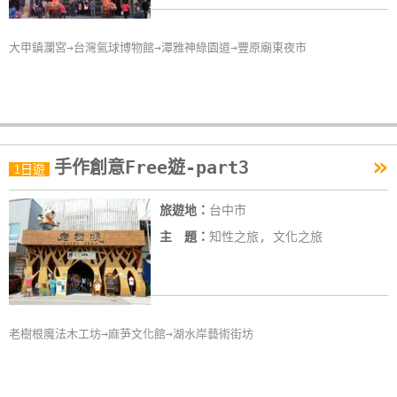
大甲鎮瀾宮→台灣氣球博物館→潭雅神綠園道→豐原廟東夜市
»
手作創意Free遊-part3
1日遊
旅遊地：
台中市
主 題：
知性之旅, 文化之旅
老樹根魔法木工坊→麻芛文化館→湖水岸藝術街坊