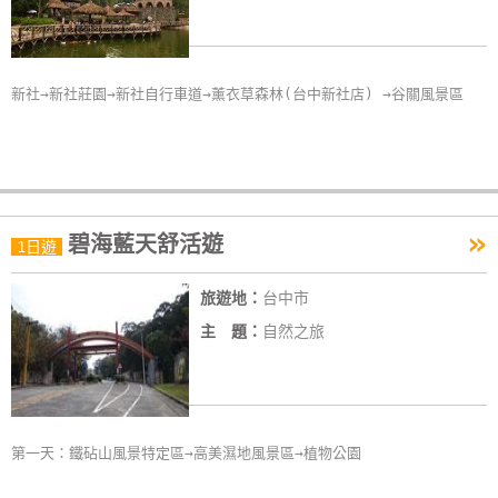
玩
樂
地
新社→新社莊園→新社自行車道→薰衣草森林(台中新社店) →谷關風景區
圖
顧
客
服
»
務
碧海藍天舒活遊
1日遊
旅遊地：
台中市
顧
主 題：
自然之旅
客
滿
意
度
第一天：鐵砧山風景特定區→高美濕地風景區→植物公園
訂