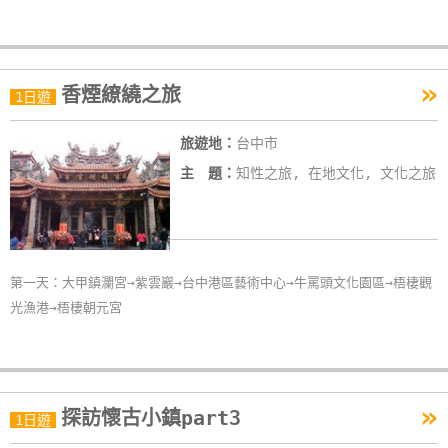
單
管
理
»
香煙繚繞之旅
1日遊
會
旅遊地：
台中市
員
主 題：
知性之旅, 在地文化, 文化之旅
帳
戶
客
第一天：大甲鎮瀾宮→紫雲巖→台中港區藝術中心→牛罵頭文化園區→梧棲觀
服
光漁港→梧棲朝元宮
聯
絡
單
»
探訪懷古小鎮part3
1日遊
Line