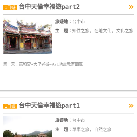
»
台中天倫幸福遊part2
特
1日遊
色
旅遊地：
台中市
民
宿
主 題：
知性之旅, 在地文化, 文化之旅
全
球
第一天：萬和宮→大里老街→921地震教育園區
租
車
網
紅
»
台中天倫幸福遊part1
1日遊
帶
你
旅遊地：
台中市
玩
主 題：
單車之旅, 自然之旅