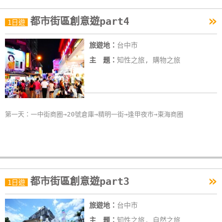
作
»
都市街區創意遊part4
1日遊
廠
旅遊地：
台中市
商
主 題：
知性之旅, 購物之旅
合
作
旅
第一天：一中街商圈→20號倉庫→精明一街→逢甲夜市→東海商圈
伴
計
劃
»
都市街區創意遊part3
1日遊
商
品
旅遊地：
台中市
宣
傳
主 題：
知性之旅, 自然之旅