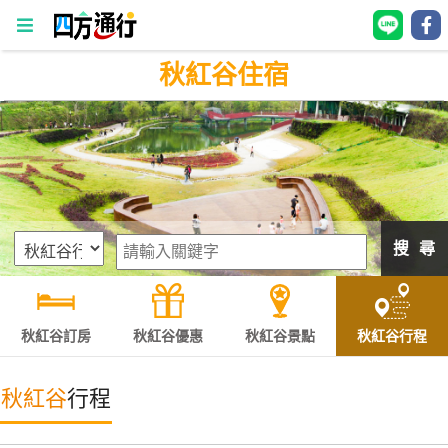
秋紅谷住宿
四
方
通
行
訂
房
搜 尋
台
灣
訂
秋紅谷訂房
秋紅谷優惠
秋紅谷景點
秋紅谷行程
房
秋紅谷
行程
直接跟飯店訂房
HOT