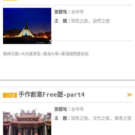
旅遊地：
台中市
主 題：
知性之旅, 自然之旅
東峰公園→大坑風景區→東海大學→東海國際藝術街
»
手作創意Free遊-part4
1日遊
旅遊地：
台中市
主 題：
知性之旅, 文化之旅, 美食之旅