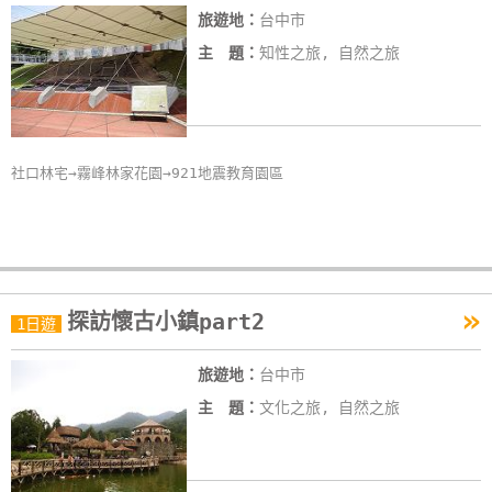
旅遊地：
台中市
線
上
主 題：
知性之旅, 自然之旅
客
服
社口林宅→霧峰林家花園→921地震教育園區
紅
利
查
詢
»
探訪懷古小鎮part2
1日遊
訂
房
旅遊地：
台中市
Q&A
主 題：
文化之旅, 自然之旅
國
旅